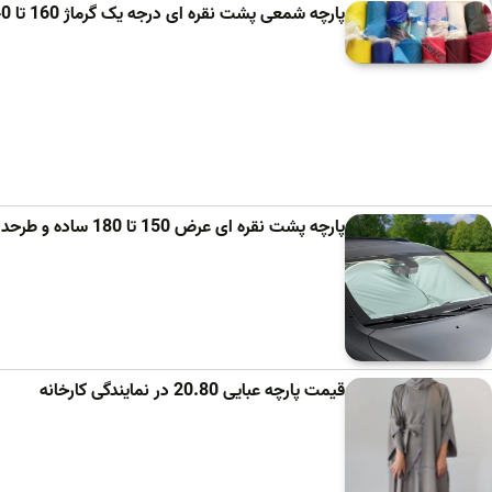
پارچه شمعی پشت نقره ای درجه یک گرماژ 160 تا 240 گرم در بازار تهران
پارچه پشت نقره ای عرض 150 تا 180 ساده و طرحدار
قیمت پارچه عبایی 20.80 در نمایندگی کارخانه